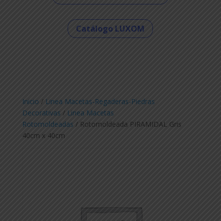
Catálogo LUXOM
Inicio
/
Linea Macetas-Regaderas-Piedras
Decorativas
/
Linea Macetas
Rotomoldeadas
/ Rotomoldeada PIRAMIDAL Gris
40cm x 40cm