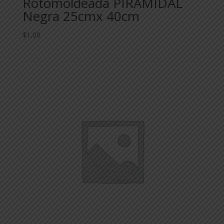
Rotomoldeada PIRAMIDAL
Negra 25cmx 40cm
$
1,00