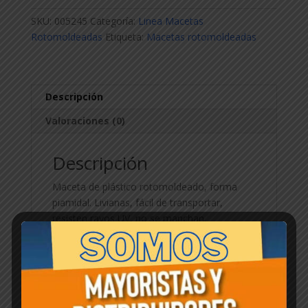
x
SKU:
005245
Categoría:
Linea Macetas
40cm
Rotomoldeadas
Etiqueta:
Macetas rotomoldeadas
cantidad
Descripción
Valoraciones (0)
Descripción
Maceta de plástico rotomoldeado, forma
piamidal. Livianas, fácil de transportar,
resisten rayos UV, no se manchan.
Productos relacionados