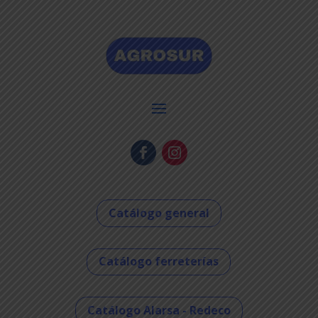
Catálogo general
Catálogo ferreterías
Catálogo Alarsa - Redeco