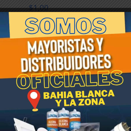
$
1,00
Rotomoldeada
Añadir al carrito
JARDINERA
Negra
27cm
x
SKU:
004766
Categoría:
Linea Macetas Rotomoldead
30cm.x
Etiqueta:
Macetas rotomoldeadas
100cm
cantidad
 Livianas, fácil de transportar, resisten rayos UV, no se manchan.