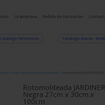
nicio
La empresa
Pedido de cotización
Contact
Catálogo ferreterías
Catálogo Alarsa - Red
ativas
/
Linea Macetas Rotomoldeadas
/ Rotomoldeada JARDINERA
Rotomoldeada JARDINE
Negra 27cm x 30cm.x
100cm