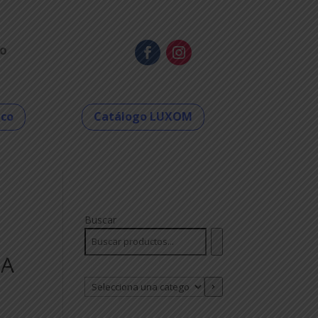
o
eco
Catálogo LUXOM
Buscar
RA
Selecciona
una
categoría