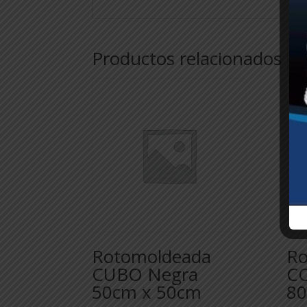
Productos relacionados
Rotomoldeada
Ro
CUBO Negra
C
50cm x 50cm
80