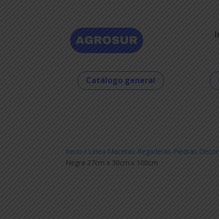
I
Catálogo general
Inicio
/
Linea Macetas-Regaderas-Piedras Decor
Negra 27cm x 30cm.x 100cm