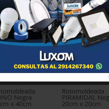
tomoldeada
Rotomoldeada
ONO Negra
PIRAMIDAL Neg
cm x 40cm
20cm x 20cm