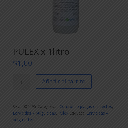
PULEX x 1litro
$
1,00
PULEX
Añadir al carrito
x
1litro
cantidad
SKU:
004095
Categorías:
Control de plagas e insectos
,
Larvicidas – pulguicidas
,
Pulex
Etiqueta:
Larvicidas –
pulguicidas