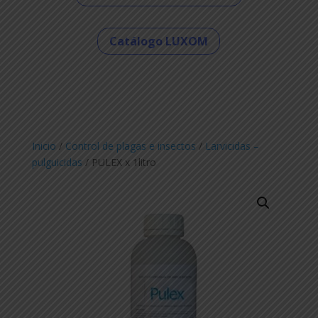
Catálogo LUXOM
Inicio
/
Control de plagas e insectos
/
Larvicidas –
pulguicidas
/ PULEX x 1litro