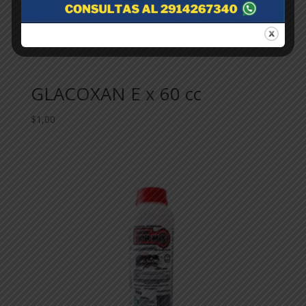
GLACOXAN E x 60 cc
$
1,00