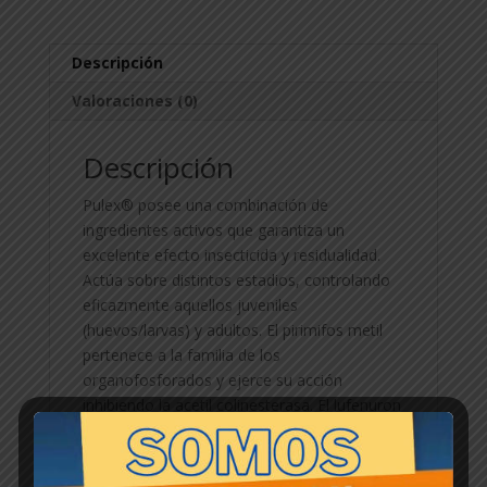
Descripción
Valoraciones (0)
Descripción
Pulex® posee una combinación de
ingredientes activos que garantiza un
excelente efecto insecticida y residualidad.
Actúa sobre distintos estadios, controlando
eficazmente aquellos juveniles
(huevos/larvas) y adultos. El pirimifos metil
pertenece a la familia de los
organofosforados y ejerce su acción
inhibiendo la acetil colinesterasa. El lufenuron
es una benzoilurea que regula el crecimiento
(IGR) de los insectos, inhibiendo la síntesis de
quitina en estadios larvales.