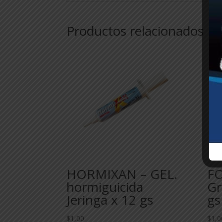
Productos relacionados
HORMIXAN – GEL.
F
hormiguicida
Gr
Jeringa x 12 gs
gs
$
1,00
$
1,0