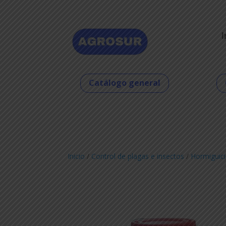
I
Catálogo general
Inicio
/
Control de plagas e insectos
/
Hormiguici