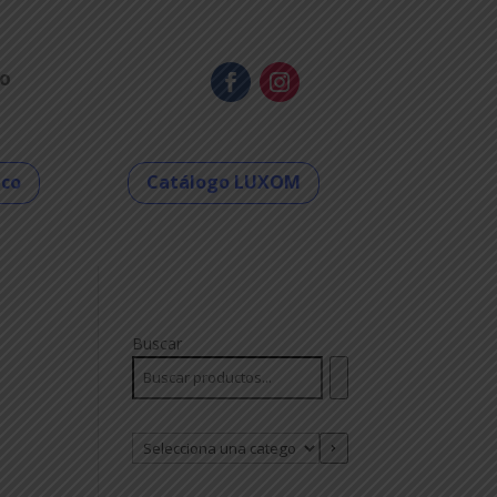
o
eco
Catálogo LUXOM
Buscar
Selecciona
una
categoría