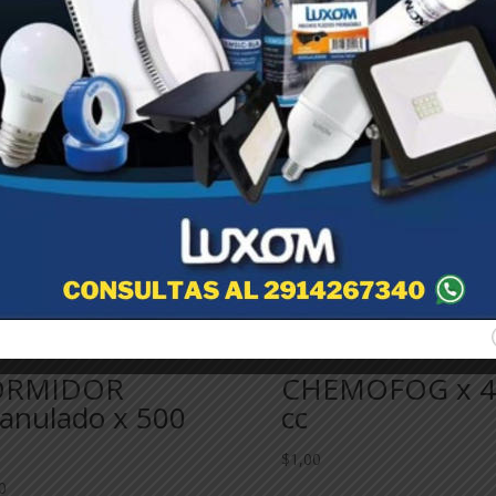
ORMIDOR
CHEMOFOG x 4
anulado x 500
cc
$
1,00
0