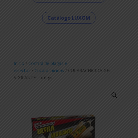
Catálogo LUXOM
Inicio
/
Control de plagas e
insectos
/
Cucarachicidas
/ CUCARACHICIDA GEL
VIGILANTE – x 6 gs