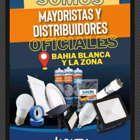
otras, y así mueren. Las otras cucarachas,
tanto ninfas como adultas, se acercan para
eliminar los restos y son contaminadas con
el insecticida, una y otra vez, de manera
infalible. Esta reacción en cadena termina con
el nido en el corto plazo.
Productos relacionados