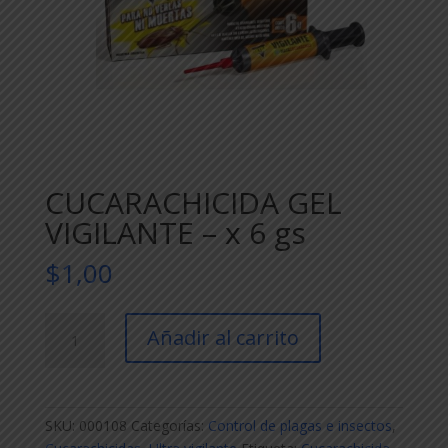
CUCARACHICIDA GEL
VIGILANTE – x 6 gs
$
1,00
CUCARACHICIDA
Añadir al carrito
GEL
VIGILANTE
-
x
SKU:
000108
Categorías:
Control de plagas e insectos
,
6