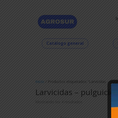
I
Catálogo general
Inicio
/ Productos etiquetados “Larvicidas – pulg
Larvicidas – pulguicid
Mostrando los 4 resultados