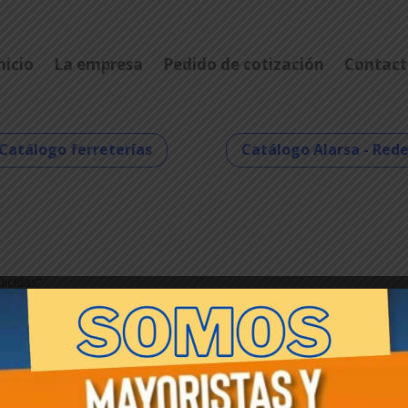
nicio
La empresa
Pedido de cotización
Contact
Catálogo ferreterías
Catálogo Alarsa - Red
uicidas”
as