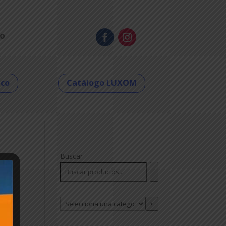
o
eco
Catálogo LUXOM
Buscar
Selecciona
una
categoría