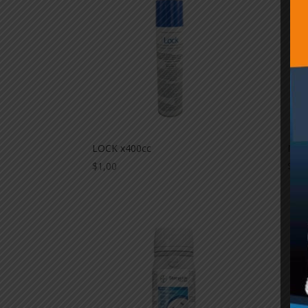
LOCK x400cc
MAG
$
1,00
$
1,0