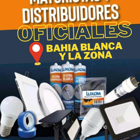
GOT x250cc
PULEX x 1litro
0
$
1,00