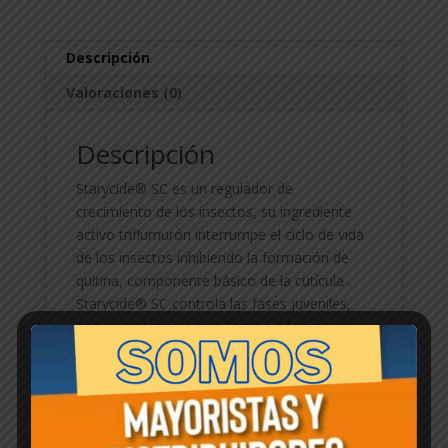
Descripción
Valoraciones (0)
Descripción
Starycide® SC es un regulador de
crecimiento de los insectos, su ingrediente
activo triflumurón interrumpe el ciclo de vida
de los insectos inhibiendo la formación de
quitina, componente básico de la cutícula .
Starycide® SC controla las fases juveniles,
con lo cual impide que lleguen a la fase
adulta.