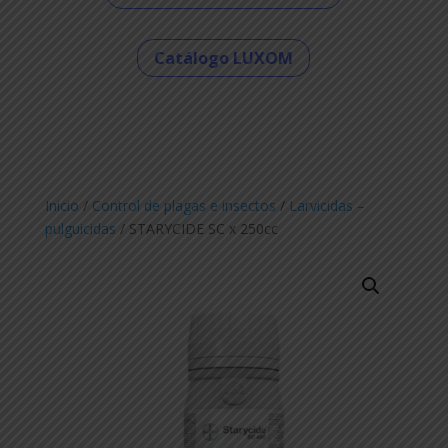
Catálogo LUXOM
Inicio
/
Control de plagas e insectos
/
Larvicidas –
pulguicidas
/ STARYCIDE SC x 250cc