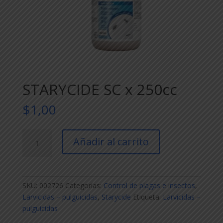
STARYCIDE SC x 250cc
$
1,00
STARYCIDE
Añadir al carrito
SC
x
250cc
cantidad
SKU:
002726
Categorías:
Control de plagas e insectos
,
Larvicidas – pulguicidas
,
Starycide
Etiqueta:
Larvicidas –
pulguicidas