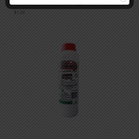
VIGILANTE – x 6 gs
$
1,00