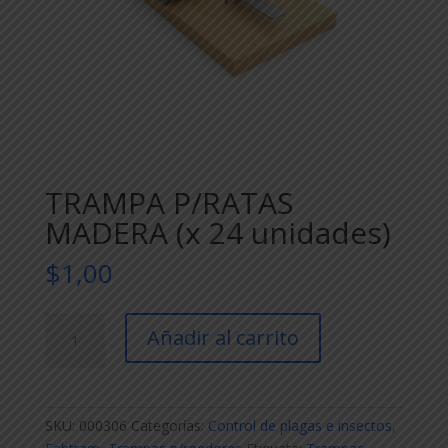
TRAMPA P/RATAS
MADERA (x 24 unidades)
$
1,00
TRAMPA
Añadir al carrito
P/RATAS
MADERA
(x
24
SKU:
000306
Categorías:
Control de plagas e insectos
,
unidades)