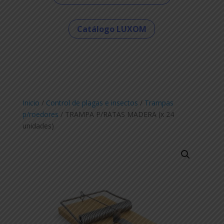
Catálogo LUXOM
Inicio
/
Control de plagas e insectos
/
Trampas
p/roedores
/ TRAMPA P/RATAS MADERA (x 24
unidades)