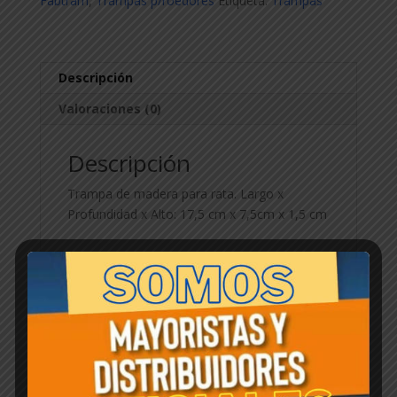
Fabtram
,
Trampas p/roedores
Etiqueta:
Trampas
cantidad
Descripción
Valoraciones (0)
Descripción
Trampa de madera para rata. Largo x
Profundidad x Alto: 17,5 cm x 7,5cm x 1,5 cm
Productos relacionados