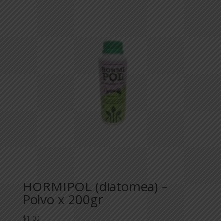
HORMIPOL (diatomea) –
Polvo x 200gr
$
1,00