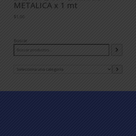
METALICA x 1 mt
$
1,00
Buscar
Selecciona
una
categoría