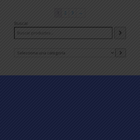
1
2
3
→
Buscar
Selecciona
una
categoría