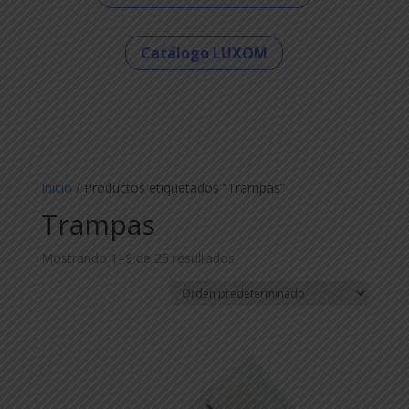
Catálogo LUXOM
Inicio
/ Productos etiquetados “Trampas”
Trampas
Mostrando 1–9 de 25 resultados