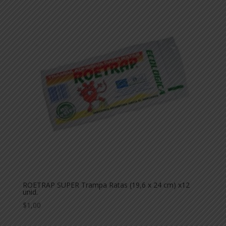
ROETRAP SUPER Trampa Ratas (19,6 x 24 cm) x12
unid.
$
1,00