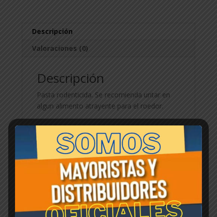
cantidad
Descripción
Valoraciones (0)
Descripción
Pasta rodenticida. Se recomienda untar en
algun alimento atrayente para el roedor.
Productos relacionados