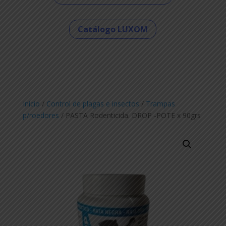
Catálogo LUXOM
Inicio
/
Control de plagas e insectos
/
Trampas
p/roedores
/ PASTA Rodenticida. DROP -POTE x 90grs