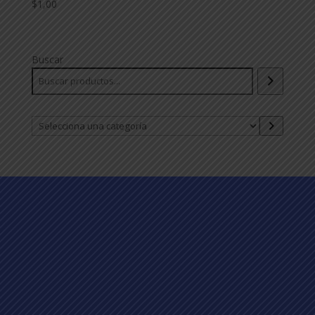
$
1,00
Buscar
Selecciona
una
categoría