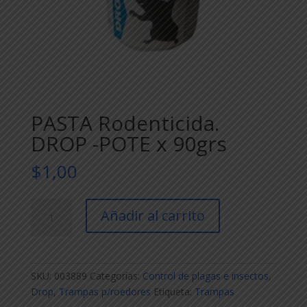
PASTA Rodenticida.
DROP -POTE x 90grs
$
1,00
PASTA
Añadir al carrito
Rodenticida.
DROP
-
POTE
SKU:
003889
Categorías:
Control de plagas e insectos
,
x
Drop
,
Trampas p/roedores
Etiqueta:
Trampas
90grs