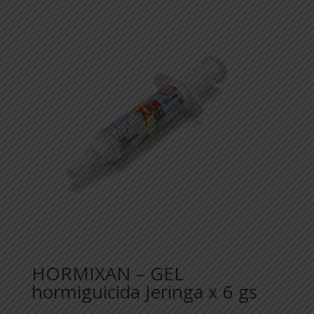
HORMIXAN – GEL
hormiguicida Jeringa x 6 gs