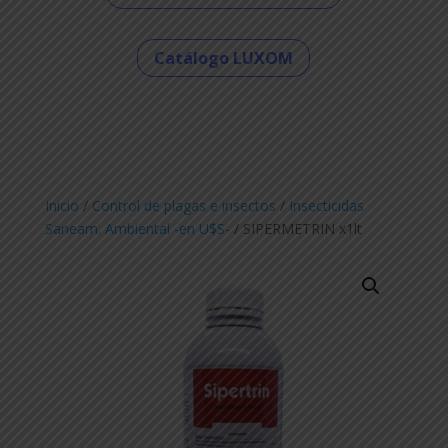
Catálogo LUXOM
Inicio
/
Control de plagas e insectos
/
Insecticidas
Saneam. Ambiental -en U$S-
/ SIPERMETRIN x1lt