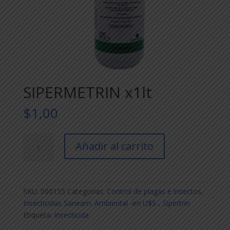
SIPERMETRIN x1lt
$
1,00
SIPERMETRIN
Añadir al carrito
x1lt
cantidad
SKU:
000155
Categorías:
Control de plagas e insectos
,
Insecticidas Saneam. Ambiental -en U$S-
,
Sipertrin
Etiqueta:
Insecticida