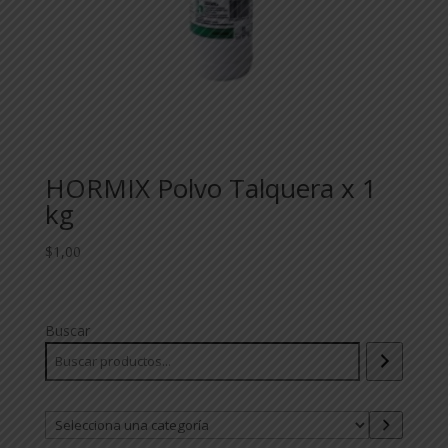
HORMIX Polvo Talquera x 1
kg
$
1,00
Buscar
Selecciona
una