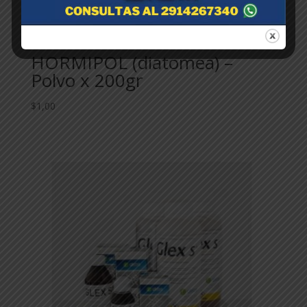
HORMIPOL (diatomea) –
Polvo x 200gr
$
1,00