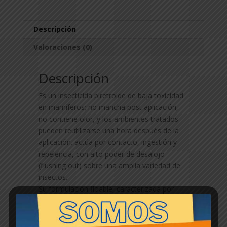
Descripción
Valoraciones (0)
Descripción
Es un insecticida piretroide de baja toxicidad
en mamíferos; no mancha post aplicación,
no contiene olor, y los ambientes tratados
pueden reutilizarse una hora después de la
aplicación. actúa por contacto, ingestión y
repelencia, con alto poder de desalojo
(flushing out) sobre una amplia variedad de
insectos.
Su formulación floable, caracterizada por
poseer cristales finamente molidos de
Asimetrina en suspensión acuosa, le suma a
las excelentes propiedades insecticidas; alta