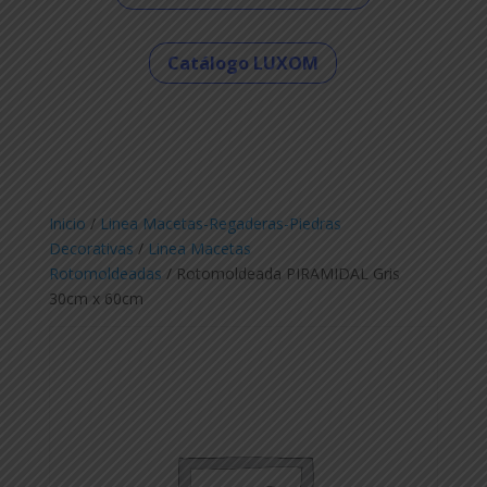
Catálogo LUXOM
Inicio
/
Linea Macetas-Regaderas-Piedras
Decorativas
/
Linea Macetas
Rotomoldeadas
/ Rotomoldeada PIRAMIDAL Gris
30cm x 60cm