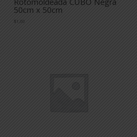
Rotomoldeada CUBO Negra
50cm x 50cm
$
1,00