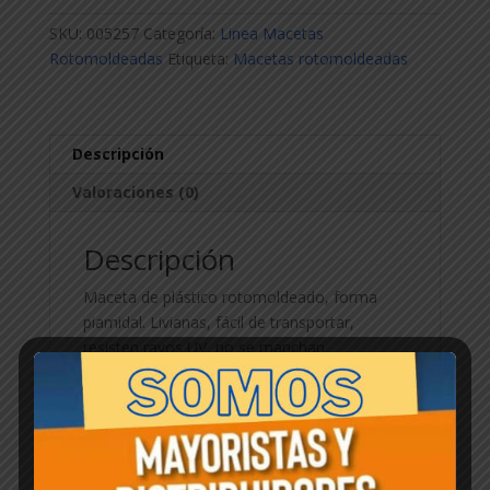
x
SKU:
005257
Categoría:
Linea Macetas
60cm
Rotomoldeadas
Etiqueta:
Macetas rotomoldeadas
cantidad
Descripción
Valoraciones (0)
Descripción
Maceta de plástico rotomoldeado, forma
piamidal. Livianas, fácil de transportar,
resisten rayos UV, no se manchan.
Productos relacionados