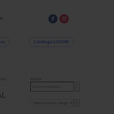
o
eco
Catálogo LUXOM
Gris
Buscar
AL
Selecciona
una
categoría