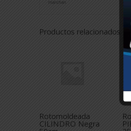
manchan.
Productos relacionados
Rotomoldeada
Ro
CILINDRO Negra
PI