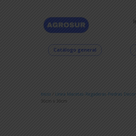
I
Catálogo general
Inicio
/
Linea Macetas-Regaderas-Piedras Decor
30cm x 30cm