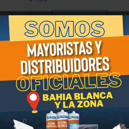
Rotomoldeada
Añadir al carrito
PIRAMIDAL
Gris
30cm
x
SKU:
005237
Categoría:
Linea Macetas Rotomoldead
30cm
Etiqueta:
Macetas rotomoldeadas
cantidad
idal. Livianas, fácil de transportar, resisten rayos UV, no se