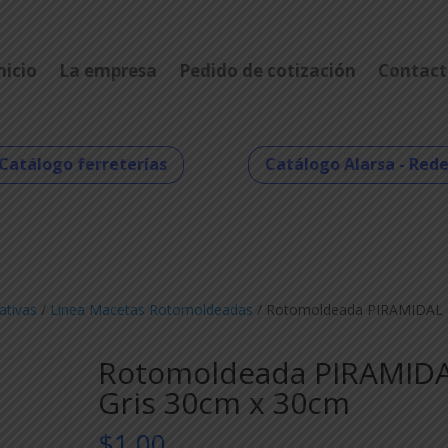
nicio
La empresa
Pedido de cotización
Contact
Catálogo ferreterías
Catálogo Alarsa - Red
ativas
/
Linea Macetas Rotomoldeadas
/ Rotomoldeada PIRAMIDAL 
Rotomoldeada PIRAMID
Gris 30cm x 30cm
$
1,00