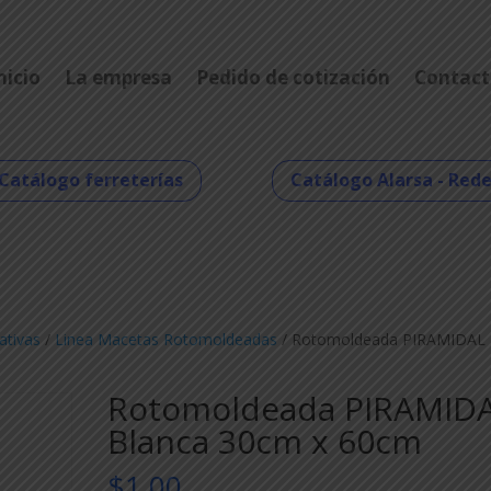
nicio
La empresa
Pedido de cotización
Contact
Catálogo ferreterías
Catálogo Alarsa - Red
ativas
/
Linea Macetas Rotomoldeadas
/ Rotomoldeada PIRAMIDAL
Rotomoldeada PIRAMID
Blanca 30cm x 60cm
$
1,00