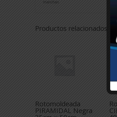
manchan.
Productos relacionados
Rotomoldeada
Ro
PIRAMIDAL Negra
CI