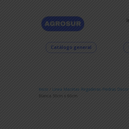
I
Catálogo general
Inicio
/
Linea Macetas-Regaderas-Piedras Decor
Blanca 30cm x 60cm