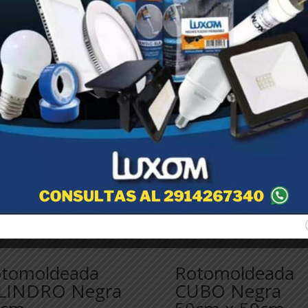
tomoldeada
Rotomoldeada
LINDRO Negra
CUBO Negra