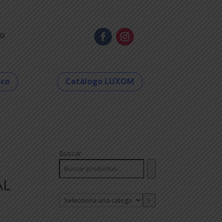
o
eco
Catálogo LUXOM
Buscar
AL
Selecciona
una
categoría