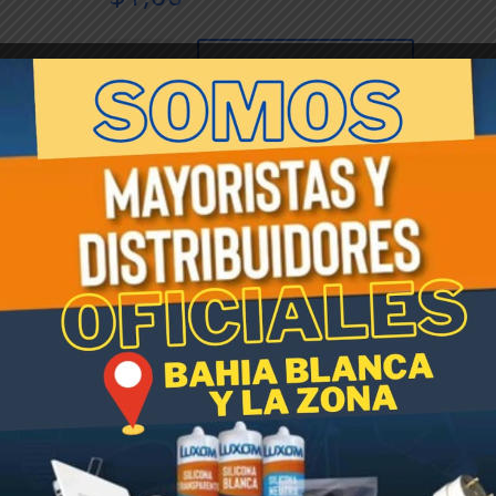
Rotomoldeada
Añadir al carrito
PIRAMIDAL
Blanca
30cm
x
SKU:
005256
Categoría:
Linea Macetas Rotomoldead
60cm
Etiqueta:
Macetas rotomoldeadas
cantidad
idal. Livianas, fácil de transportar, resisten rayos UV, no se