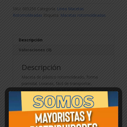
x
SKU:
005250
Categoría:
Linea Macetas
40cm
Rotomoldeadas
Etiqueta:
Macetas rotomoldeadas
cantidad
Descripción
Valoraciones (0)
Descripción
Maceta de plástico rotomoldeado, forma
piamidal. Livianas, fácil de transportar,
resisten rayos UV, no se manchan.
Productos relacionados