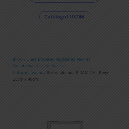
Catálogo LUXOM
Inicio
/
Linea Macetas-Regaderas-Piedras
Decorativas
/
Linea Macetas
Rotomoldeadas
/ Rotomoldeada PIRAMIDAL Beige
25cm x 40cm