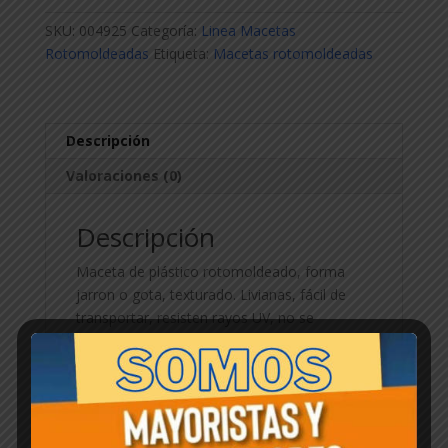
50cm
SKU:
004925
Categoría:
Linea Macetas
x
Rotomoldeadas
Etiqueta:
Macetas rotomoldeadas
35cm
cantidad
Descripción
Valoraciones (0)
Descripción
Maceta de plástico rotomoldeado, forma
jarron o gota, texturado. Livianas, fácil de
transportar, resisten rayos UV, no se
manchan.
Productos relacionados