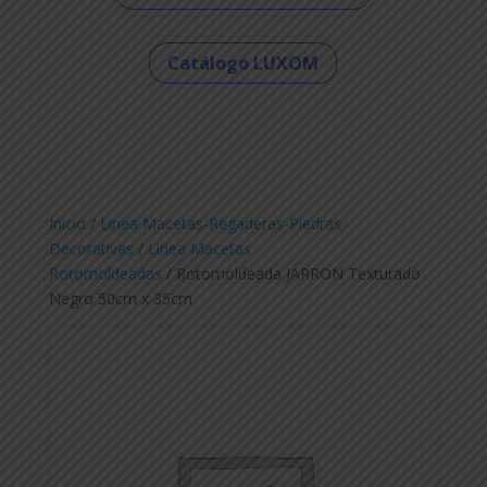
Catálogo LUXOM
Inicio
/
Linea Macetas-Regaderas-Piedras
Decorativas
/
Linea Macetas
Rotomoldeadas
/ Rotomoldeada JARRON Texturado
Negro 50cm x 35cm