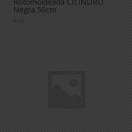
Rotomoldeada CILINDRO
Negra 50cm
$
1,00