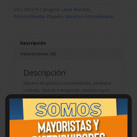
cantidad
SKU:
005274
Categoría:
Linea Macetas
Rotomoldeadas
Etiqueta:
Macetas rotomoldeadas
Descripción
Valoraciones (0)
Descripción
Maceta de plástico rotomoldeado, jardinera.
Livianas, fácil de transportar, resisten rayos
UV, no se manchan.
Productos relacionados