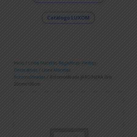
Catálogo LUXOM
Inicio
/
Linea Macetas-Regaderas-Piedras
Decorativas
/
Linea Macetas
Rotomoldeadas
/ Rotomoldeada JARDINERA Gris
20cmx100cm