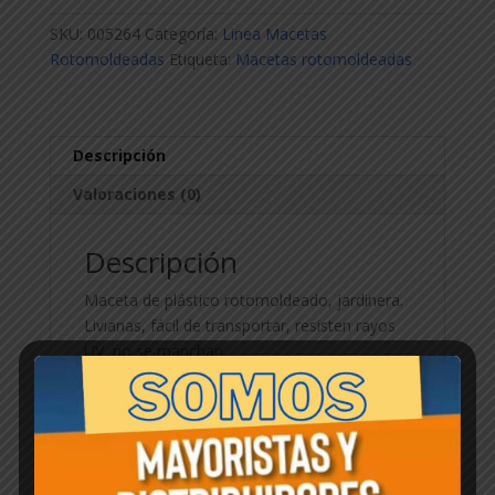
x
SKU:
005264
Categoría:
Linea Macetas
60cm
Rotomoldeadas
Etiqueta:
Macetas rotomoldeadas
cantidad
Descripción
Valoraciones (0)
Descripción
Maceta de plástico rotomoldeado, jardinera.
Livianas, fácil de transportar, resisten rayos
UV, no se manchan.
Productos relacionados