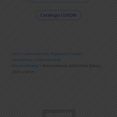
Catálogo LUXOM
Inicio
/
Linea Macetas-Regaderas-Piedras
Decorativas
/
Linea Macetas
Rotomoldeadas
/ Rotomoldeada JARDINERA Blanca
20cm x 60cm