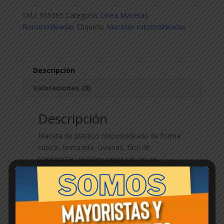
40cm
SKU:
005305
Categoría:
Linea Macetas
x
Rotomoldeadas
Etiqueta:
Macetas rotomoldeadas
40cm
cantidad
Descripción
Valoraciones (0)
Descripción
Maceta de plástico rotomoldeado de forma
cúbica, texturada. Livianas, fácil de
transportar, resisten rayos UV, no se
manchan.
Productos relacionados