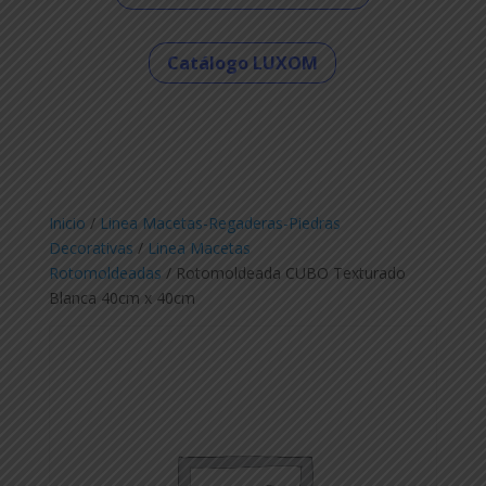
Catálogo LUXOM
Inicio
/
Linea Macetas-Regaderas-Piedras
Decorativas
/
Linea Macetas
Rotomoldeadas
/ Rotomoldeada CUBO Texturado
Blanca 40cm x 40cm