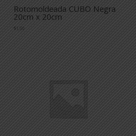
Rotomoldeada CUBO Negra
20cm x 20cm
$
1,00