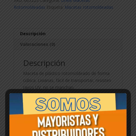
SKU:
005223
Categoría:
Linea Macetas
35cm
Rotomoldeadas
Etiqueta:
Macetas rotomoldeadas
cantidad
Descripción
Valoraciones (0)
Descripción
Maceta de plástico rotomoldeado de forma
cúbica. Livianas, fácil de transportar, resisten
rayos UV, no se manchan.
Productos relacionados