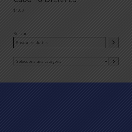
$
1,00
Buscar
Selecciona
una
categoría