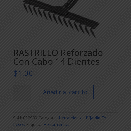
RASTRILLO Reforzado
Con Cabo 14 Dientes
$
1,00
RASTRILLO
Añadir al carrito
Reforzado
Con
Cabo
14
SKU:
002989
Categoría:
Herramientas P/Jardin En
Dientes
Pesos
Etiqueta:
Herramientas
cantidad