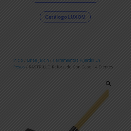
Catálogo LUXOM
Inicio
/
Linea Jardin
/
Herramientas P/Jardin En
Pesos
/ RASTRILLO Reforzado Con Cabo 14 Dientes