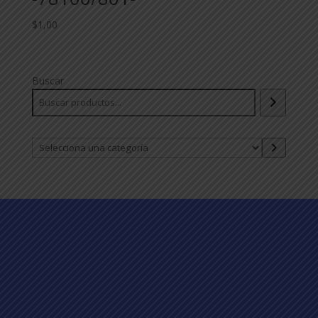
$
1,00
Buscar
Selecciona
una
categoría