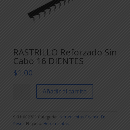
RASTRILLO Reforzado Sin
Cabo 16 DIENTES
$
1,00
RASTRILLO
Añadir al carrito
Reforzado
Sin
Cabo
16
SKU:
002381
Categoría:
Herramientas P/Jardin En
DIENTES
Pesos
Etiqueta:
Herramientas
cantidad