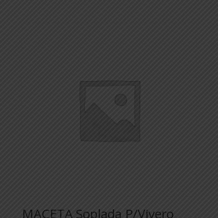
MACETA Soplada P/Vivero