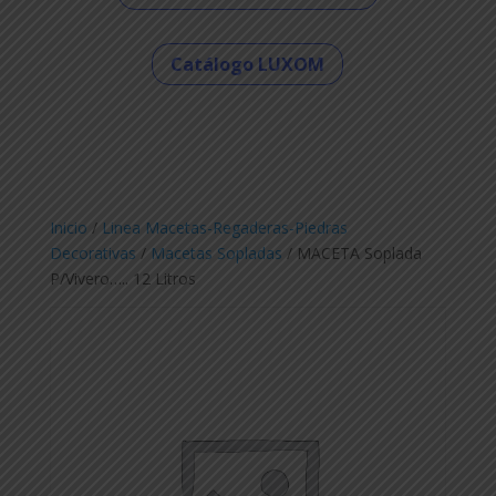
Catálogo LUXOM
Inicio
/
Linea Macetas-Regaderas-Piedras
Decorativas
/
Macetas Sopladas
/ MACETA Soplada
P/Vivero….. 12 Litros