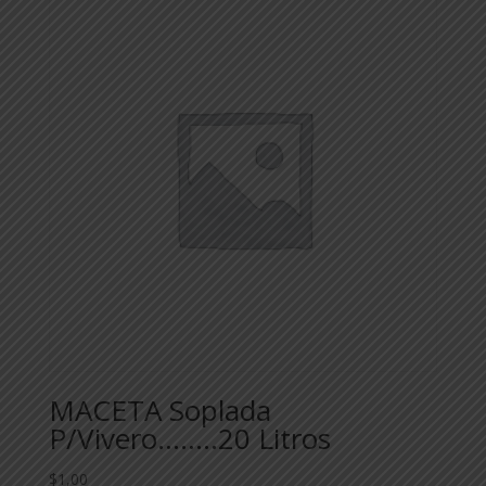
MACETA Soplada
P/Vivero……..20 Litros
$
1,00