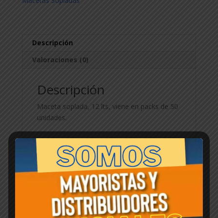
Macetas Sopladas
Descripción
Valoraciones (0)
Descripción
Maceta soplada, 12 lts, viene en packs de 50
unidades.
Productos relacionados