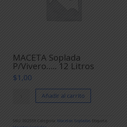
MACETA Soplada
P/Vivero….. 12 Litros
$
1,00
MACETA
Añadir al carrito
Soplada
P/Vivero.....
12
Litros
SKU:
002559
Categoría:
Macetas Sopladas
Etiqueta:
cantidad