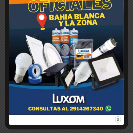
MACETA Soplada
P/Vivero……..75 Litros
$
1,00