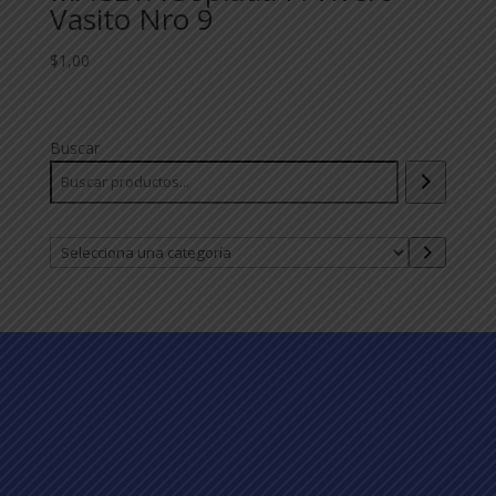
Vasito Nro 9
$
1,00
Buscar
Selecciona
una
categoría