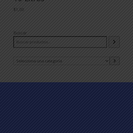
$
1,00
Buscar
Selecciona
una
categoría