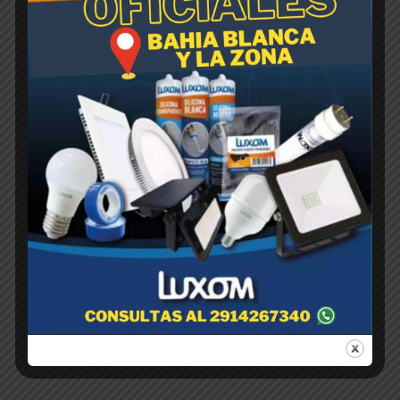
MACETA Soplada
P/Vivero……..75 Litros
$
1,00