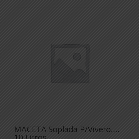
MACETA Soplada P/Vivero….
10 Litros