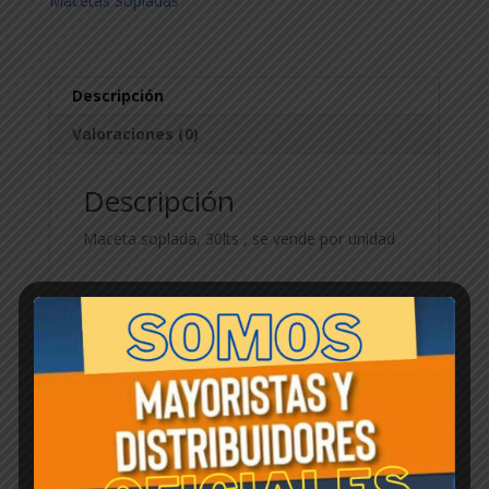
Macetas Sopladas
Descripción
Valoraciones (0)
Descripción
Maceta soplada, 30lts , se vende por unidad
Productos relacionados