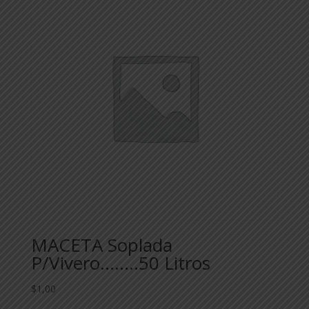
MACETA Soplada
P/Vivero……..50 Litros
$
1,00