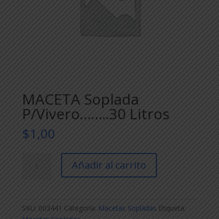
MACETA Soplada
P/Vivero……..30 Litros
$
1,00
MACETA
Añadir al carrito
Soplada
P/Vivero........30
Litros
cantidad
SKU:
003441
Categoría:
Macetas Sopladas
Etiqueta: