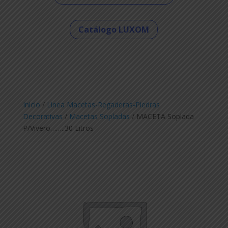
Catálogo LUXOM
Inicio
/
Linea Macetas-Regaderas-Piedras
Decorativas
/
Macetas Sopladas
/ MACETA Soplada
P/Vivero……..30 Litros