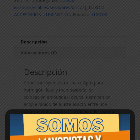
SKU:
7012
Categorías:
LUXOM
(luminaria/cables/selladores/discos)
,
LUXOM
ACCESORIOS ILUMINACION
Etiqueta:
LUXOM
Descripción
Valoraciones (0)
Descripción
Conector rápido extra chato. Apto para
hormigón, losa y mampostería, en
colocación embutida u oculta. Permiten un
acople rapido de ajuste exacto entre una
caja y un tubo rigido o corrugado del sistema
eléctrico. Material: TP. Color: gris. La caja
contiene 200 unidades.