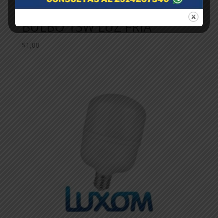
LUXOM-LAMPARA LED
BULBO 13W LUZ FRIA
$
1,00