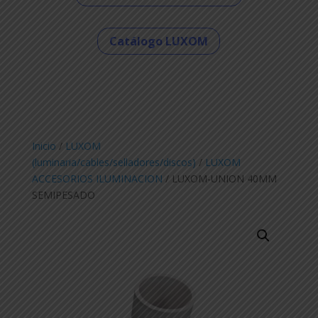
Catálogo LUXOM
Inicio
/
LUXOM
(luminaria/cables/selladores/discos)
/
LUXOM
ACCESORIOS ILUMINACION
/ LUXOM-UNION 40MM
SEMIPESADO