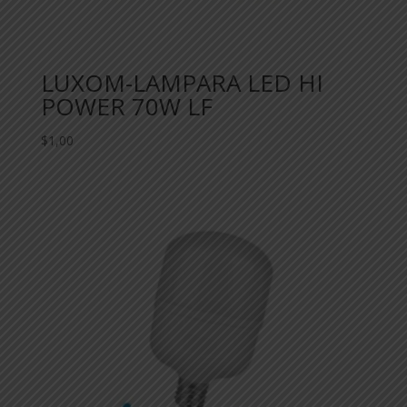
LUXOM-LAMPARA LED HI
POWER 70W LF
$
1,00