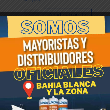
LUXOM-
Añadir al carrito
LAMPARA
LED
HI
POWER
SKU:
6915
Categorías:
LUXOM
30W
(luminaria/cables/selladores/discos)
,
LUXOM LUMINA
LF
IMP
Etiqueta:
LUXOM
cantidad
cendido instantáneo, 30.000 hs de vida útil, reducción del 90% de