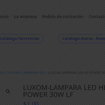
nicio
La empresa
Pedido de cotización
Contact
Catálogo ferreterías
Catálogo Alarsa - Red
os)
/
LUXOM LUMINARIA IMP
/ LUXOM-LAMPARA LED HI POWER 3
LUXOM-LAMPARA LED H
POWER 30W LF
$
1,00