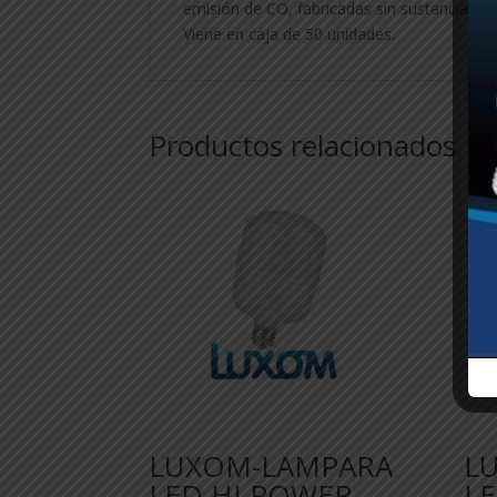
emisión de CO, fabricadas sin sustancias no
Viene en caja de 50 unidades.
Productos relacionados
LUXOM-LAMPARA
L
LED HI POWER
L