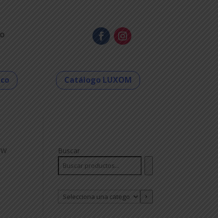
o
eco
Catálogo LUXOM
0W
Buscar
I
Selecciona
una
categoría