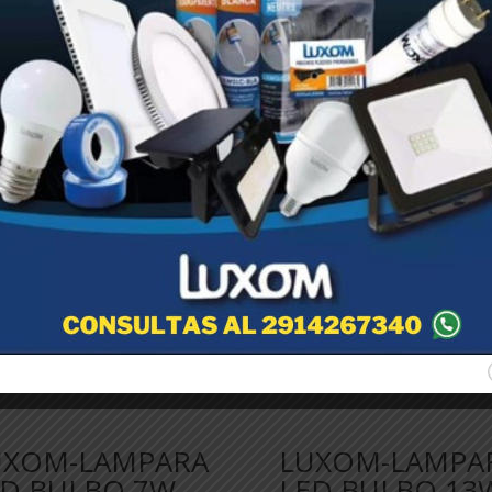
civas, rosca E27, no dismerizable, luz fria 6.500k. Potencia 30W.
UXOM-LAMPARA
LUXOM-LAMPA
ED BULBO 7W
LED BULBO 13