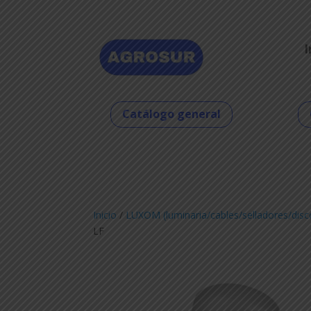
I
Catálogo general
Inicio
/
LUXOM (luminaria/cables/selladores/disc
LF