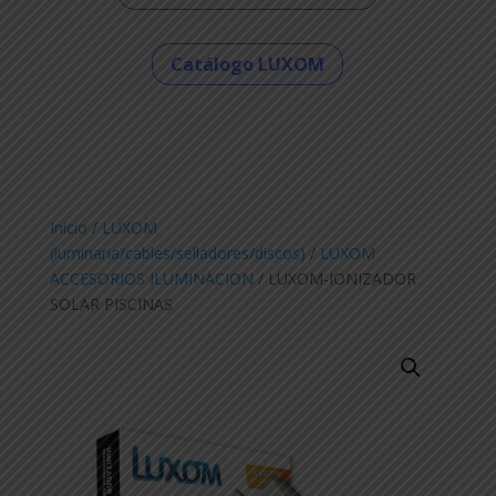
Catálogo LUXOM
Inicio
/
LUXOM
(luminaria/cables/selladores/discos)
/
LUXOM
ACCESORIOS ILUMINACION
/ LUXOM-IONIZADOR
SOLAR PISCINAS