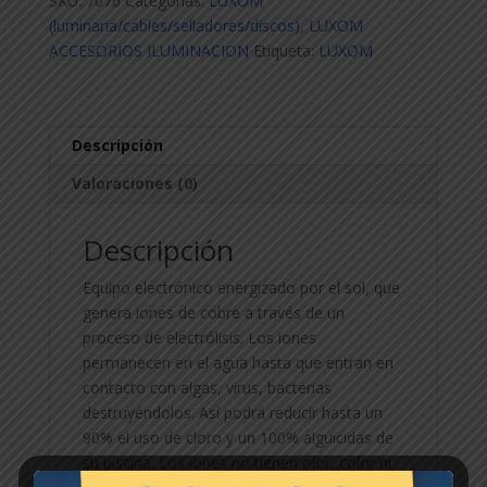
SKU:
7076
Categorías:
LUXOM
(luminaria/cables/selladores/discos)
,
LUXOM
ACCESORIOS ILUMINACION
Etiqueta:
LUXOM
Descripción
Valoraciones (0)
Descripción
Equipo electrónico energizado por el sol, que
genera iones de cobre a través de un
proceso de electrólisis. Los iones
permanecen en el agua hasta que entran en
contacto con algas, virus, bacterias
destruyéndolos. Así podrá reducir hasta un
90% el uso de cloro y un 100% alguicidas de
su piscina. Los iones no tienen olor, color ni