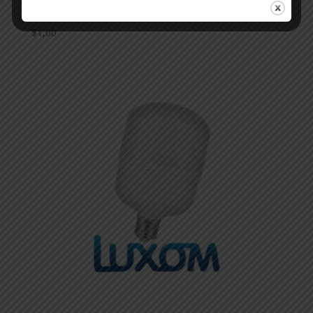
3W LUZ CALIDA
$
1,00