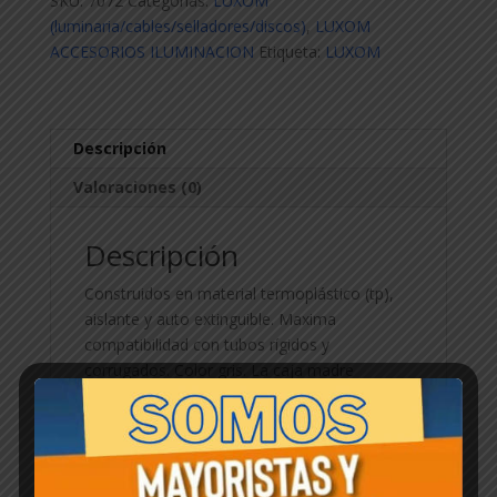
SKU:
7072
Categorías:
LUXOM
(luminaria/cables/selladores/discos)
,
LUXOM
ACCESORIOS ILUMINACION
Etiqueta:
LUXOM
Descripción
Valoraciones (0)
Descripción
Construidos en material termoplástico (tp),
aislante y auto extinguible. Maxima
compatibilidad con tubos rígidos y
corrugados. Color gris. La caja madre
contiene 200 unidades.