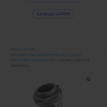
Catálogo LUXOM
Inicio
/
LUXOM
(luminaria/cables/selladores/discos)
/
LUXOM
ACCESORIOS ILUMINACION
/ LUXOM-CONECTOR
20MM SICA