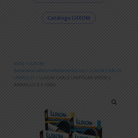
Catálogo LUXOM
Inicio
/
LUXOM
(luminaria/cables/selladores/discos)
/
LUXOM CABLES
UNIPOLES
/ LUXOM-CABLE UNIPOLAR VERDE y
AMARILLO 6 X 100m