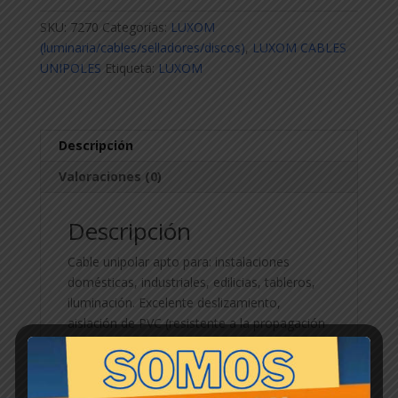
y
SKU:
7270
Categorías:
LUXOM
AMARILLO
(luminaria/cables/selladores/discos)
,
LUXOM CABLES
6
UNIPOLES
Etiqueta:
LUXOM
X
100m
cantidad
Descripción
Valoraciones (0)
Descripción
Cable unipolar apto para: instalaciones
domésticas, industriales, edilicias, tableros,
iluminación. Excelente deslizamiento,
aislación de PVC (resistente a la propagación
de incendios). Temperatura maxima: 70°C,
alambre de cobre extra flexible, tensión
nominal: 300/500V.