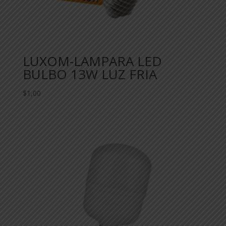
LUXOM-LAMPARA LED
BULBO 13W LUZ FRIA
$
1,00