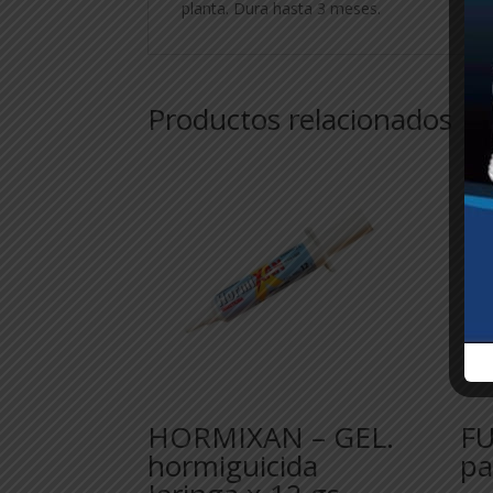
planta. Dura hasta 3 meses.
Productos relacionados
HORMIXAN – GEL.
F
hormiguicida
pa