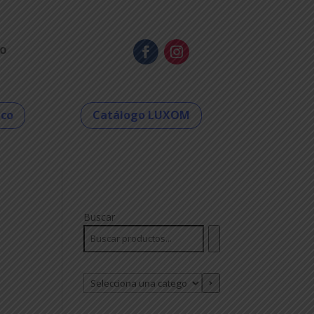
o
eco
Catálogo LUXOM
Buscar
Selecciona
una
categoría