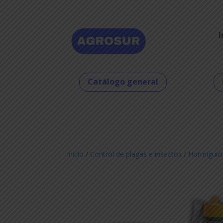
I
Catálogo general
Inicio
/
Control de plagas e insectos
/
Hormiguici