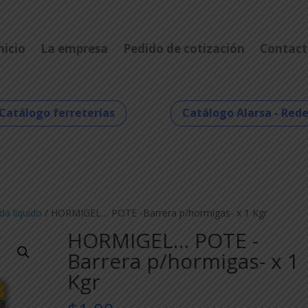
nicio
La empresa
Pedido de cotización
Contact
Catálogo ferreterías
Catálogo Alarsa - Red
da liquido
/ HORMIGEL… POTE -Barrera p/hormigas- x 1 Kgr
HORMIGEL… POTE -
Barrera p/hormigas- x 1
Kgr