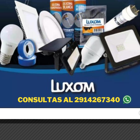
nte en áreas donde la localización de los insectos resulta compleja.
ndadas, no produce irritación. Por tratarse de un piretroide estable,
dependiendo fundamentalmente de las condiciones de intemperie y
rol de insectos voladores y rastreros.