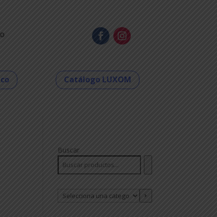
o
eco
Catálogo LUXOM
Buscar
Selecciona
una
categoría