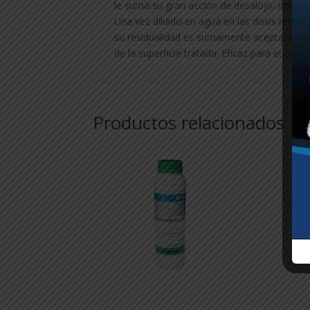
le suma su gran acción de desalojo, importa
Una vez diluido en agua en las dosis recome
su residualidad es sumamente aceptable, 
de la superficie tratada. Eficaz para el cont
Productos relacionados