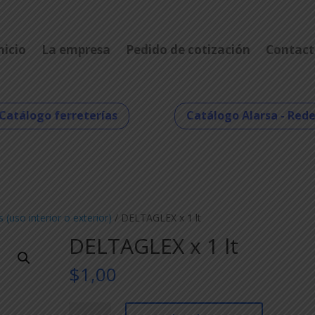
nicio
La empresa
Pedido de cotización
Contact
Catálogo ferreterías
Catálogo Alarsa - Red
s (uso interior o exterior)
/ DELTAGLEX x 1 lt
DELTAGLEX x 1 lt
$
1,00
DELTAGLEX