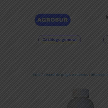
I
Catálogo general
Inicio
/
Control de plagas e insectos
/
Insecticida