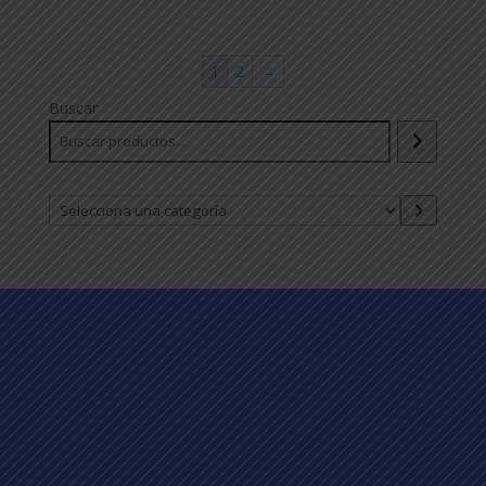
1
2
→
Buscar
Selecciona
una
categoría