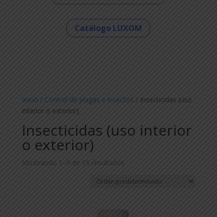
Catálogo LUXOM
Inicio
/
Control de plagas e insectos
/ Insecticidas (uso
interior o exterior)
Insecticidas (uso interior
o exterior)
Mostrando 1–9 de 15 resultados