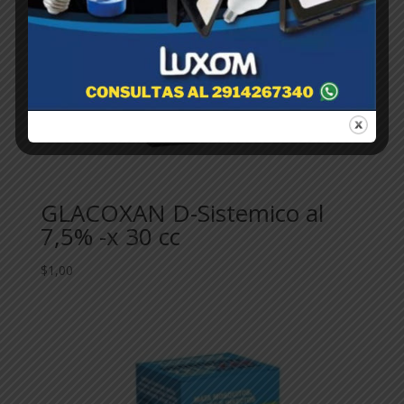
GLACOXAN D-Sistemico al
7,5% -x 30 cc
$
1,00