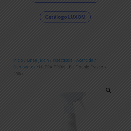
Catálogo LUXOM
Inicio
/
Linea Jardin
/
Insecticida - Acaricida /
Derribantes
/ ULTRA TRON LPU Floable Frasco x
400cc