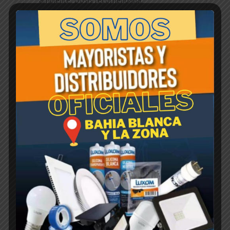
ambiente. Dósis recomendada:
Insectos voladores de 15 a 20 ml por litro de
agua.
Insectos rastreros de 20 a 30 ml por litro de
agua.
Controla: Hormigas, ucarachas, moscas,
mosquitos, arañas, pulgas, jejenes, tábanos,
chinches, etc
Productos relacionados