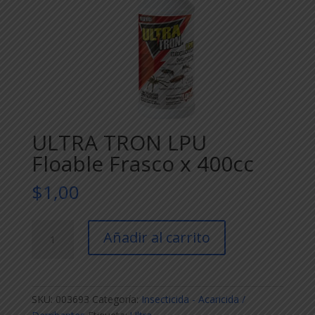
ULTRA TRON LPU
Floable Frasco x 400cc
$
1,00
ULTRA
Añadir al carrito
TRON
LPU
Floable
Frasco
SKU:
003693
Categoría:
Insecticida - Acaricida /
x