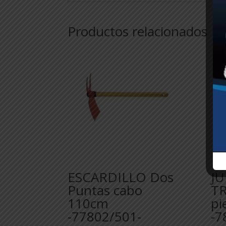
Productos relacionados
ESCARDILLO Dos
JU
Puntas cabo
T
110cm
pi
-77802/501-
-7