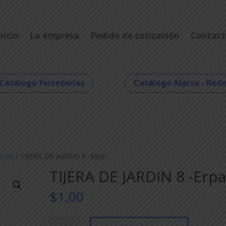
nicio
La empresa
Pedido de cotización
Contact
Catálogo ferreterías
Catálogo Alarsa - Red
esos
/ TIJERA DE JARDIN 8 -Erpa-
TIJERA DE JARDIN 8 -Erpa
$
1,00
TIJERA