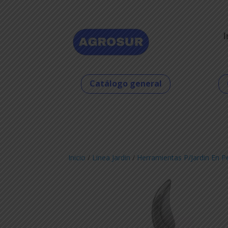
I
Catálogo general
Inicio
/
Linea Jardin
/
Herramientas P/Jardin En P