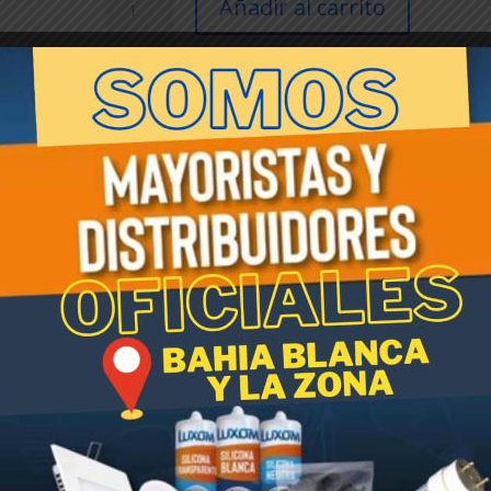
Añadir al carrito
DE
JARDIN
8
-
SKU:
001625
Categoría:
Herramientas P/Jardin En Pes
Erpa-
Etiqueta:
Herramientas
cantidad
dad y mango anti- deslizante.