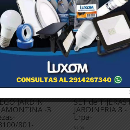
EGO JARDIN
SET de TIJERAS
RAMONTINA -3
JARDINERIA 8 -
ezas-
Erpa-
8100/801-
$
1,00