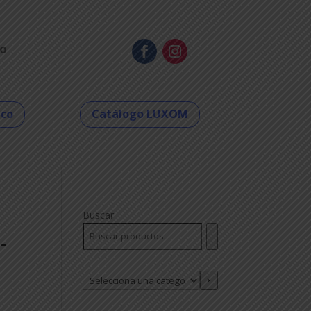
o
eco
Catálogo LUXOM
Buscar
-
Selecciona
una
categoría