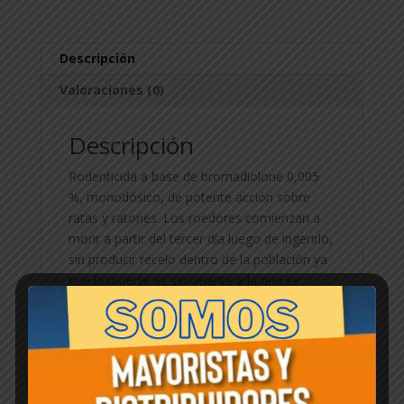
Descripción
Valoraciones (0)
Descripción
Rodenticida a base de bromadiolone 0,005
%, monodósico, de potente acción sobre
ratas y ratones. Los roedores comienzan a
morir a partir del tercer día luego de ingerirlo,
sin producir recelo dentro de la población ya
que la muerte es semejante a la que se
produce por vejez o debilidad.
Productos relacionados