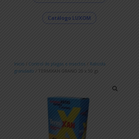
Catálogo LUXOM
Inicio
/
Control de plagas e insectos
/
Raticida
granulado
/ TERMIXAN GRANO 20 x 50 gs