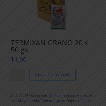
TERMIXAN GRANO 20 x
50 gs
$
1,00
TERMIXAN
Añadir al carrito
GRANO
20
x
50
SKU:
000297
Categorías:
Control de plagas e insectos
,
gs
Raticida granulado
,
Termixan grano
Etiqueta:
Raticida
cantidad