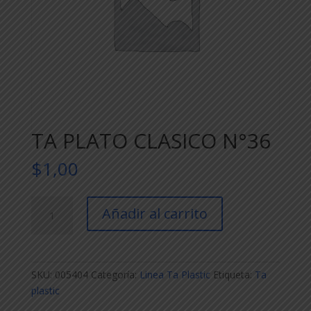
TA PLATO CLASICO N°36
$
1,00
TA
Añadir al carrito
PLATO
CLASICO
N°36
cantidad
SKU:
005404
Categoría:
Linea Ta Plastic
Etiqueta:
Ta
plastic