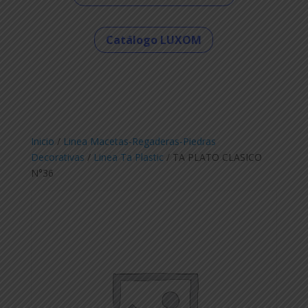
Catálogo LUXOM
Inicio
/
Linea Macetas-Regaderas-Piedras
Decorativas
/
Linea Ta Plastic
/ TA PLATO CLASICO
N°36