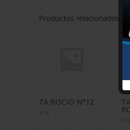
Productos relacionados
TA ROCIO N°12
TA
R
$
1,00
$
1,0