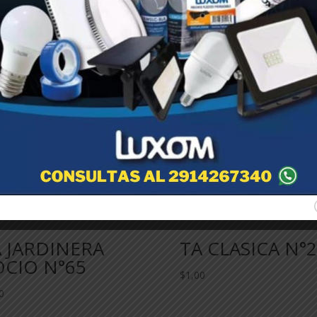
 JARDINERA
TA CLASICA N°
OCIO N°65
$
1,00
0