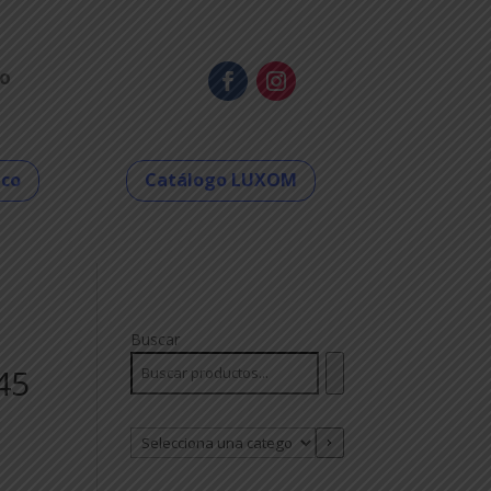
o
eco
Catálogo LUXOM
Buscar
45
Selecciona
una
categoría