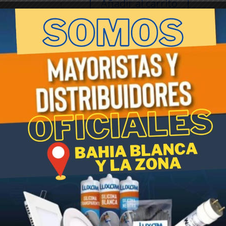
Añadir al carrito
JARDINERA
ROCIO
N°45
cantidad
SKU:
005368
Categoría:
Linea Ta Plastic
Etiqueta:
Ta
plastic
 x 12 cm (largo x ancho x alto).