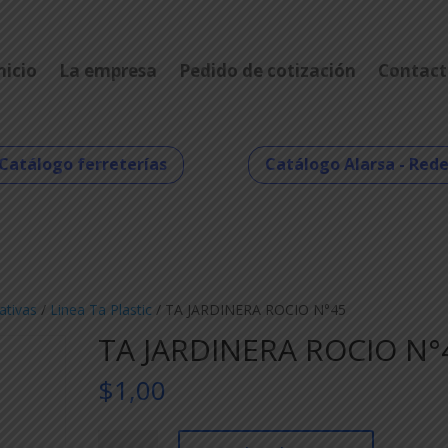
nicio
La empresa
Pedido de cotización
Contact
Catálogo ferreterías
Catálogo Alarsa - Red
ativas
/
Linea Ta Plastic
/ TA JARDINERA ROCIO N°45
TA JARDINERA ROCIO N°
$
1,00
TA