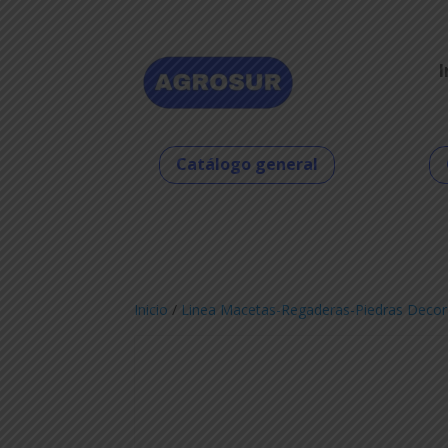
I
Catálogo general
Inicio
/
Linea Macetas-Regaderas-Piedras Decor