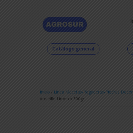
I
Catálogo general
Inicio
/
Linea Macetas-Regaderas-Piedras Decor
Amarillo Limon x 500gr