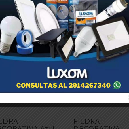
ad del color y el sellado, garantizan la resistencia a los rayos UV y
IEDRA
PIEDRA
CORATIVA Azul
DECORATIVA