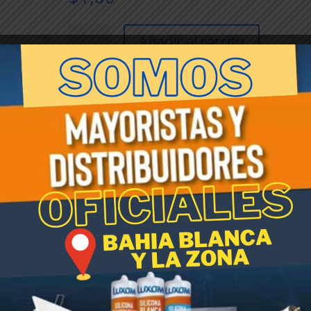
PIEDRA
Añadir al carrito
DECORATIVA
Amarillo
Limon
x
SKU:
004790
Categoría:
Linea Piedras Decorativas
500gr
P/Plantas
Etiqueta:
Piedras decorativas
cantidad
dos son 100% no tóxicos y solubles en agua, reduciendo el uso de