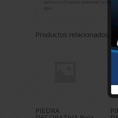
químicos y el impacto ambiental. La intensid
agua.
Productos relacionados
PIEDRA
P
DECORATIVA Roja
DE