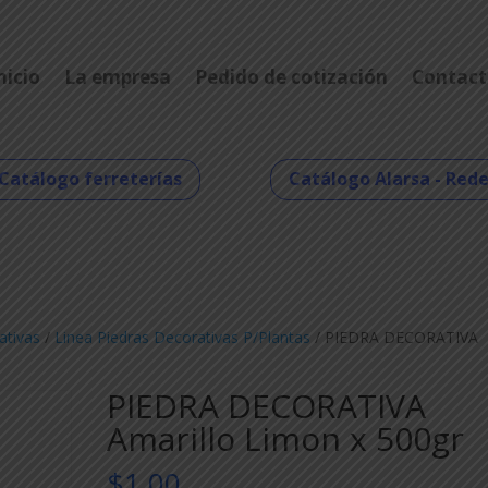
nicio
La empresa
Pedido de cotización
Contact
Catálogo ferreterías
Catálogo Alarsa - Red
ativas
/
Linea Piedras Decorativas P/Plantas
/ PIEDRA DECORATIVA
PIEDRA DECORATIVA
Amarillo Limon x 500gr
$
1,00