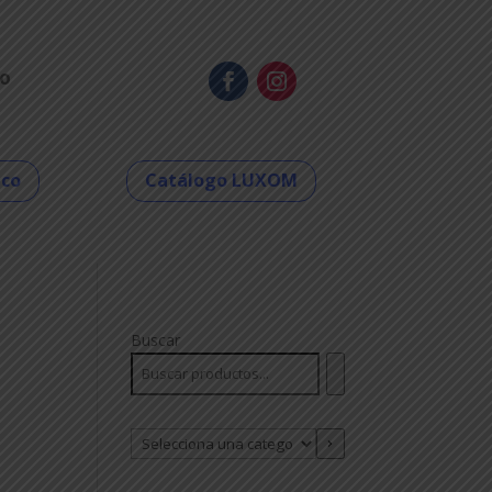
o
eco
Catálogo LUXOM
Buscar
Selecciona
una
categoría