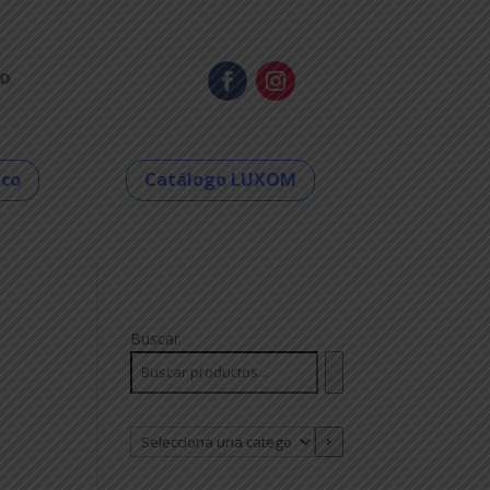
o
eco
Catálogo LUXOM
Buscar
Selecciona
una
categoría