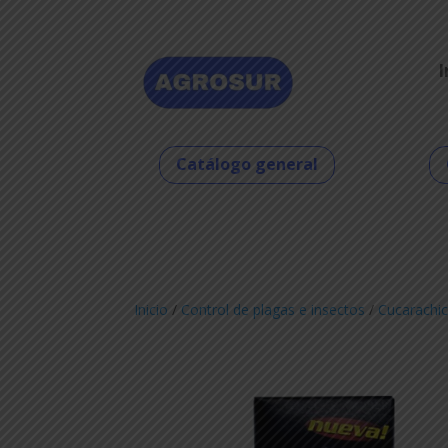
I
Catálogo general
Inicio
/
Control de plagas e insectos
/
Cucarachic