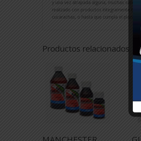
y una vez atrapada alguna, muchas son lla
realizado con productos íntegramente biod
cucarachas, o hasta que cumpla el plazo de 
Productos relacionados
MANCHESTER
GL