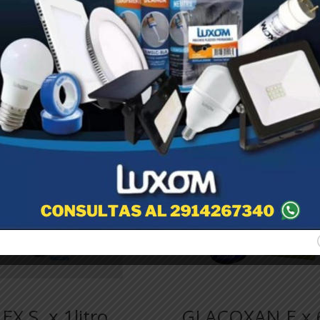
madas para caer en ella. Cada trampa posee un potente adhesivo
egradables. No se debe tirar la trampa hasta que esté colmada de
treinta días de efectividad de la misma.
EX S. x 1litro
GLACOXAN E x 