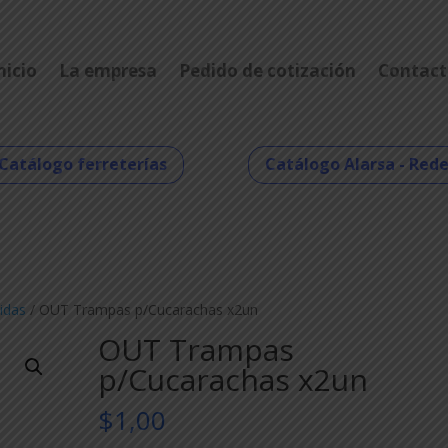
nicio
La empresa
Pedido de cotización
Contact
Catálogo ferreterías
Catálogo Alarsa - Red
idas
/ OUT Trampas p/Cucarachas x2un
OUT Trampas
p/Cucarachas x2un
$
1,00