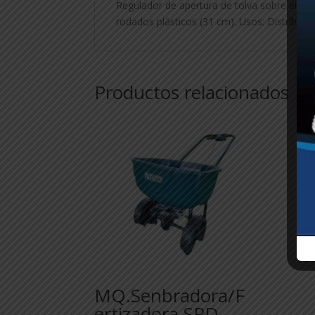
Regulador de apertura de tolva sobre el m
rodados plásticos (31 cm). Usos: Distribució
Productos relacionados
MQ.Senbradora/F
ertizadora SPD