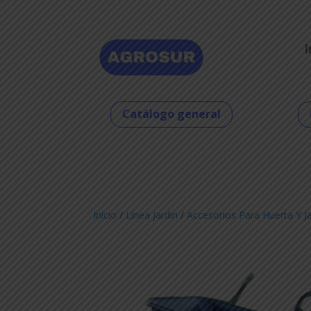
I
Catálogo general
Inicio
/
Linea Jardin
/
Accesorios Para Huerta Y J