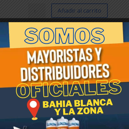
MQ.Fertilizadora
Añadir al carrito
SP
28
*21
001
SKU:
004864
Categoría:
Accesorios Para Huerta Y Jard
IC04
En U$S
Etiqueta:
Picasso
075756*
cantidad
10 Kg de semillas, 20 Kg de fertilizantes). De plástico rígido
ón con engranajes. Dosificación: Control de dosificación a varilla.