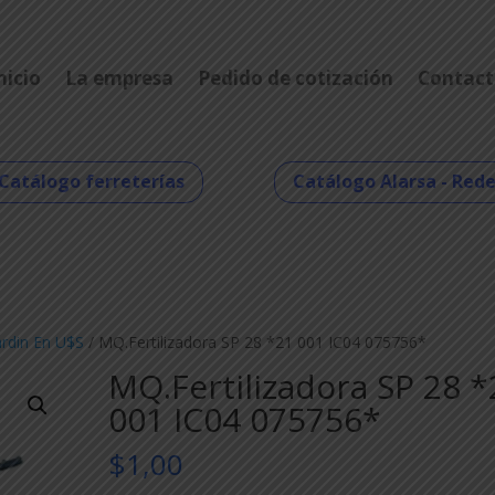
nicio
La empresa
Pedido de cotización
Contact
Catálogo ferreterías
Catálogo Alarsa - Red
ardin En U$S
/ MQ.Fertilizadora SP 28 *21 001 IC04 075756*
MQ.Fertilizadora SP 28 *
001 IC04 075756*
$
1,00