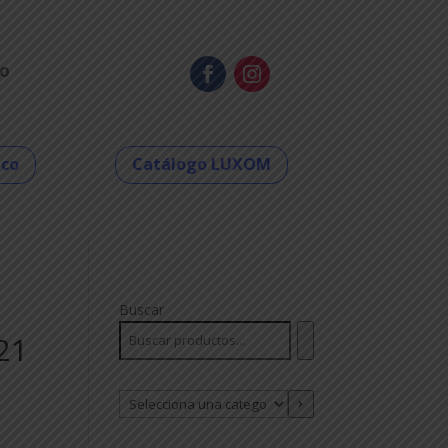
o
eco
Catálogo LUXOM
Buscar
21
Selecciona
una
categoría