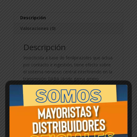
Descripción
Valoraciones (0)
Descripción
Insecticida a base de fenilpirazoles que actua
por contacto e ingestión, tiene efecto sobre
el sistema nervioso central interfiriendo en la
transmisión GABA (ácido gama amino
butìrico) sobre los canales del ión cloro.
Productos relacionados