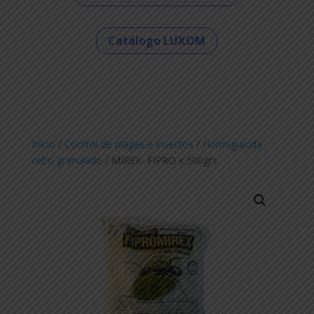
Catálogo LUXOM
Inicio
/
Control de plagas e insectos
/
Hormiguicida
cebo granulado
/ MIREX- FIPRO x 500grs