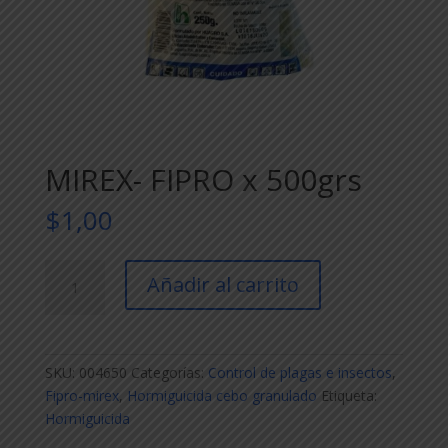
MIREX- FIPRO x 500grs
$
1,00
MIREX-
Añadir al carrito
FIPRO
x
500grs
cantidad
SKU:
004650
Categorías:
Control de plagas e insectos
,
Fipro-mirex
,
Hormiguicida cebo granulado
Etiqueta:
Hormiguicida