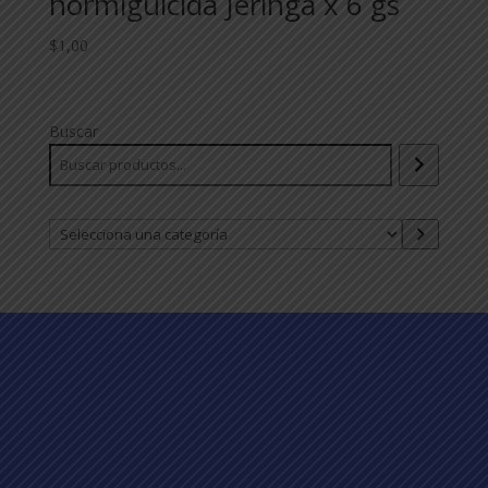
hormiguicida Jeringa x 6 gs
$
1,00
Buscar
Selecciona
una
categoría