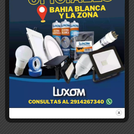
JARDINERA -Beruplast Color-
35 cm
$
1,00