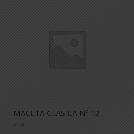
MACETA CLASICA Nº 12
$
1,00