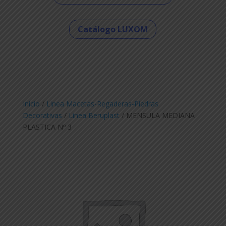
Catálogo LUXOM
Inicio
/
Linea Macetas-Regaderas-Piedras
Decorativas
/
Linea Beruplast
/ MENSULA MEDIANA
PLASTICA Nº 3