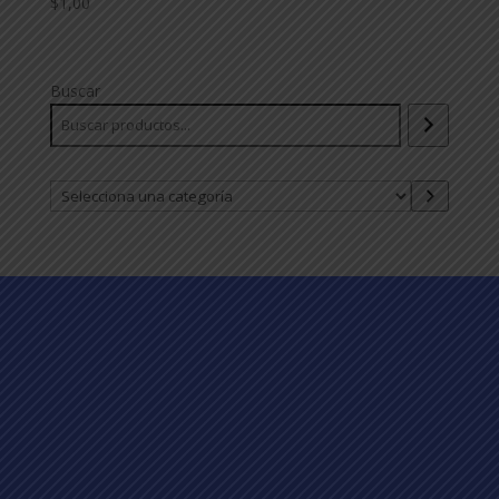
$
1,00
Buscar
Selecciona
una
categoría