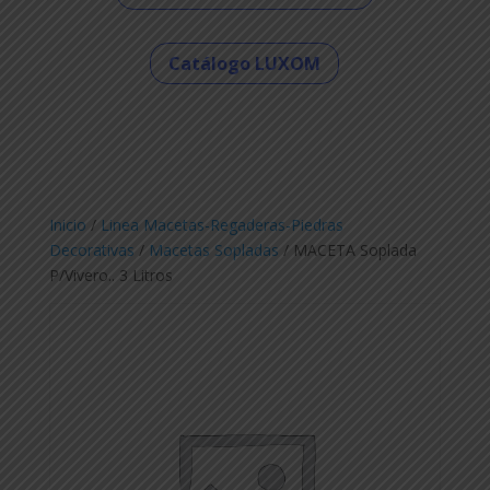
Catálogo LUXOM
Inicio
/
Linea Macetas-Regaderas-Piedras
Decorativas
/
Macetas Sopladas
/ MACETA Soplada
P/Vivero.. 3 Litros