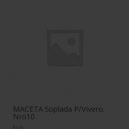
MACETA Soplada P/Vivero.
Nro10
$
1,00