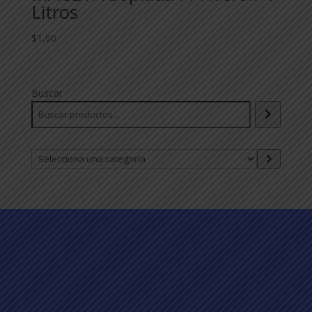
Litros
$
1,00
Buscar
Selecciona
una
categoría