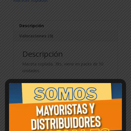
Macetas Sopladas
Descripción
Valoraciones (0)
Descripción
Maceta soplada, 3lts, viene en packs de 50
unidades.
Productos relacionados