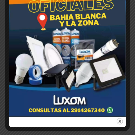
MACETA Soplada P/Vivero
Vasito Nro 9
$
1,00