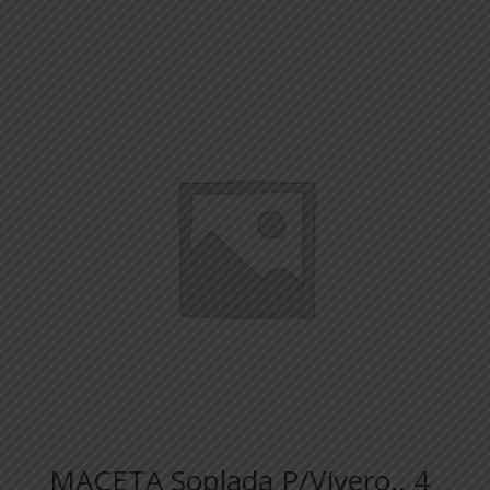
MACETA Soplada P/Vivero.. 4