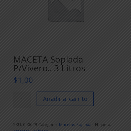
MACETA Soplada
P/Vivero.. 3 Litros
$
1,00
MACETA
Añadir al carrito
Soplada
P/Vivero..
3
Litros
SKU:
000629
Categoría:
Macetas Sopladas
Etiqueta:
cantidad