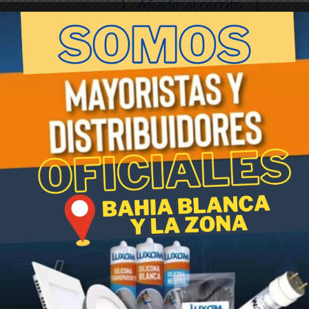
Añadir al carrito
CLASICA
Nº
12
cantidad
SKU:
003955
Categoría:
Linea Beruplast
Etiqueta:
Beruplast
es: 12 cm x 11 cm . Varios colores.