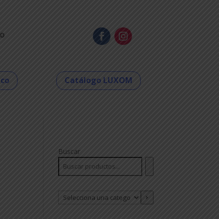
o
eco
Catálogo LUXOM
Buscar
Selecciona
una
categoría