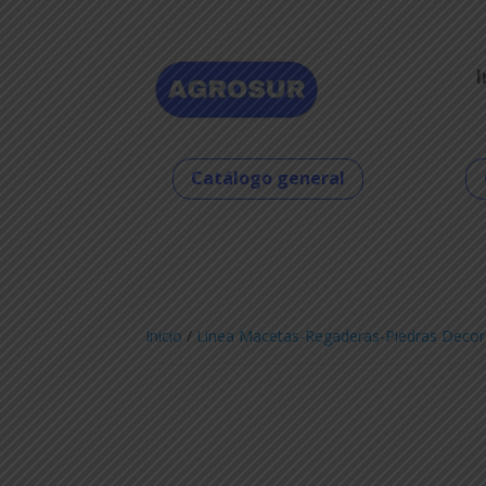
I
Catálogo general
Inicio
/
Linea Macetas-Regaderas-Piedras Decor