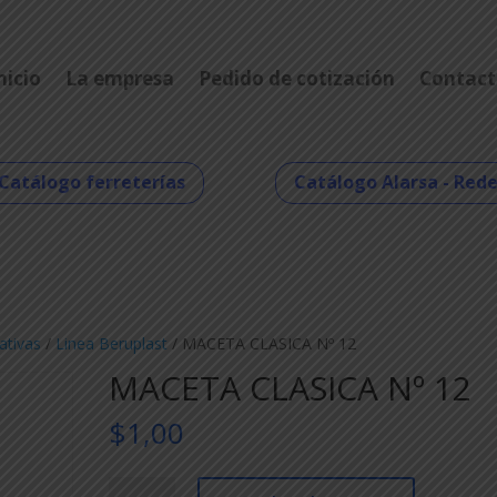
nicio
La empresa
Pedido de cotización
Contact
Catálogo ferreterías
Catálogo Alarsa - Red
ativas
/
Linea Beruplast
/ MACETA CLASICA Nº 12
MACETA CLASICA Nº 12
$
1,00
MACETA