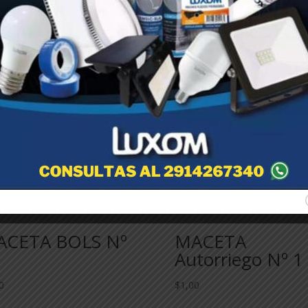
ACETA BOLS Nº
MACETA
Autorriego Nº 1
0
$
1,00