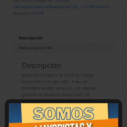
SKU:
6972
Categorías:
LUXOM
cantidad
(luminaria/cables/selladores/discos)
,
LUXOM VARIOS
Etiqueta:
LUXOM
Descripción
Valoraciones (0)
Descripción
Balde centrifugador de plástico, mango
ergonómico con giro 360°, trapo de
microfibra lavable, lampazo con cabezal
giratorio de limpieza, incluye paño de
microfibra de repuesto. Contiene dos
ranuras: una para enjuague y otra para
secado. La caja contiene 18 trapeadores.