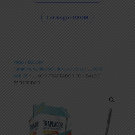
Catálogo LUXOM
Inicio
/
LUXOM
(luminaria/cables/selladores/discos)
/
LUXOM
VARIOS
/ LUXOM-TRAPEADOR CON BALDE
ESCURRIDOR