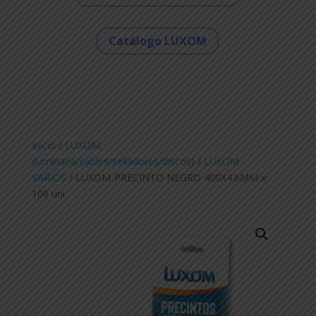
Catálogo LUXOM
Inicio
/
LUXOM
(luminaria/cables/selladores/discos)
/
LUXOM
VARIOS
/ LUXOM-PRECINTO NEGRO 400X4.6MM x
100 uni