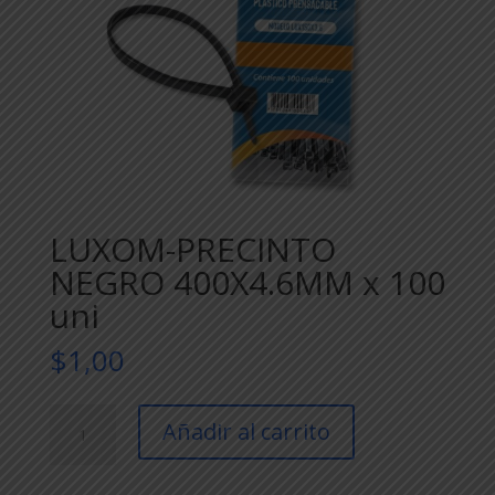
LUXOM-PRECINTO
NEGRO 400X4.6MM x 100
uni
$
1,00
LUXOM-
Añadir al carrito
PRECINTO
NEGRO
400X4.6MM