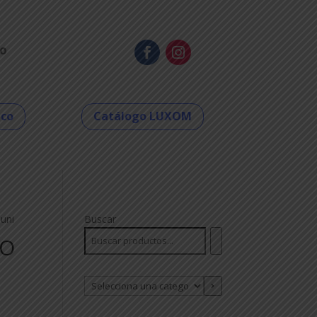
o
eco
Catálogo LUXOM
uni
Buscar
RO
Selecciona
una
categoría