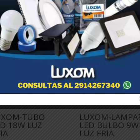
UXOM-TUBO
LUXOM-LAMPA
D 18W LUZ
LED BULBO 9W
IA
LUZ FRIA