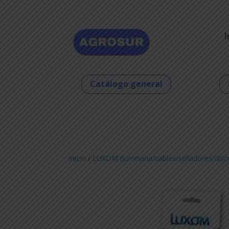
I
Catálogo general
Inicio
/
LUXOM (luminaria/cables/selladores/disc