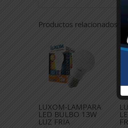
Productos relacionados
LUXOM-LAMPARA
L
LED BULBO 13W
LE
LUZ FRIA
FR