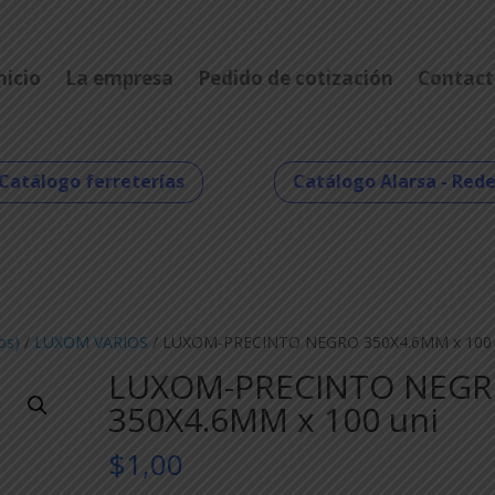
nicio
La empresa
Pedido de cotización
Contact
Catálogo ferreterías
Catálogo Alarsa - Red
os)
/
LUXOM VARIOS
/ LUXOM-PRECINTO NEGRO 350X4.6MM x 100 
LUXOM-PRECINTO NEG
350X4.6MM x 100 uni
$
1,00