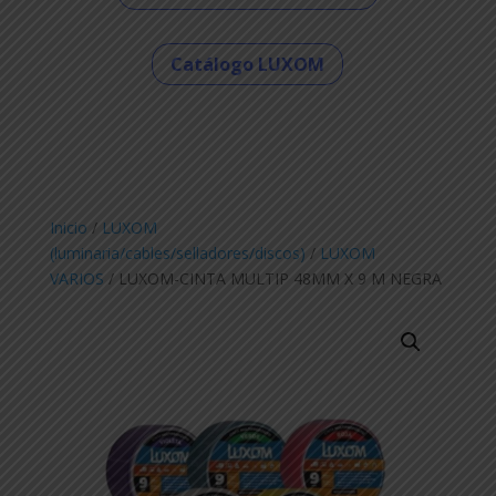
Catálogo LUXOM
Inicio
/
LUXOM
(luminaria/cables/selladores/discos)
/
LUXOM
VARIOS
/ LUXOM-CINTA MULTIP 48MM X 9 M NEGRA