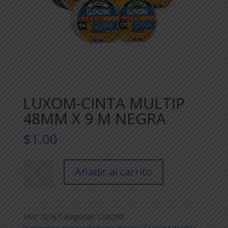
LUXOM-CINTA MULTIP
48MM X 9 M NEGRA
$
1,00
LUXOM-
Añadir al carrito
CINTA
MULTIP
48MM
X
SKU:
7276
Categorías:
LUXOM
9