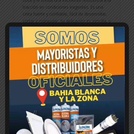
cinta y le brinda una excelente resistencia a la
tracción en condiciones exigentes. Es una
cinta fuerte y confiable, fácil de desenrollar,
cortar y manipular. Su aplicación es sencilla, y
proporciona soluciones prácticas en tareas
de reparación, mantenimiento y montaje. Es
ampliamente utilizada en sectores eléctricos,
industriales, marítimos, militares,
automotrices y de la construcción,
convirtiéndose en un elemento esencial en
cualquier caja de herramientas.Resistencia a
la tracción: >25, adhesion al acero >6.5,
elongación >10, tack <2, espesor 0.21+/-
0.01. La caja madre contiene 48 unidades
Productos relacionados