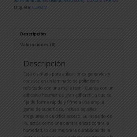
(luminaria/cables/selladores/discos)
,
LUXOM VARIOS
M
Etiqueta:
LUXOM
NEGRA
cantidad
Descripción
Valoraciones (0)
Descripción
Está diseñada para aplicaciones generales y
consiste en un laminado de polietileno
reforzado con una malla textil. Cuenta con un
adhesivo hotmelt de gran adherencia que se
fija de forma rápida y firme a una amplia
gama de superficies, incluso aquellas
irregulares o de difícil acceso. Su respaldo de
PE actúa como una barrera eficaz contra la
humedad, lo que mejora la durabilidad de la