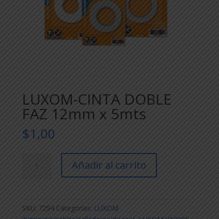
LUXOM-CINTA DOBLE
FAZ 12mm x 5mts
$
1,00
LUXOM-
Añadir al carrito
CINTA
DOBLE
FAZ
12mm
SKU:
7294
Categorías:
LUXOM
x