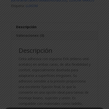
(luminaria/cables/selladores/discos)
,
LUXOM VARIOS
5mts
Etiqueta:
LUXOM
cantidad
Descripción
Valoraciones (0)
Descripción
Cinta adhesiva con espuma EVA (etileno-vinil-
acetato) en ambas caras, de alta flexibilidad y
confort, especialmente diseñada para
adaptarse a superficies irregulaes. Su
adhesivo sensible a la presión proporciona
una excelente fijación final, lo que la
convierte en una opción ideal para tareas de
montaje liviano, sujeción y unión. Es
compatible con materiales como ladrillo,