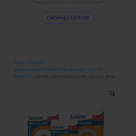
Catálogo LUXOM
Inicio
/
LUXOM
(luminaria/cables/selladores/discos)
/
LUXOM
VARIOS
/ LUXOM-CINTA DOBLE FAZ 12mm x 5mts