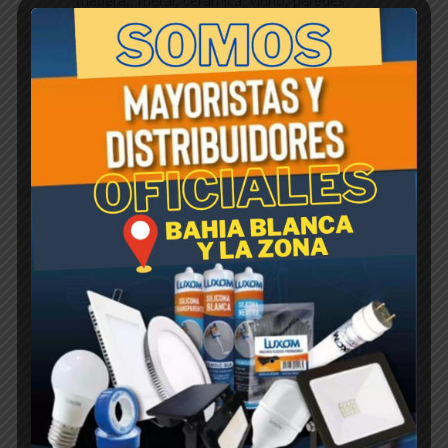
madera,, metal, cerámica, vidrio, paredes
pintadas y acabados delicados como la
mampostería,. Viene acompañada de un
papel separador que la protege hasta su uso.
Aplicaciones: aducación, industria, oficina,
hogar, comercio y publicidad. La caja madre
contiene 40 unidades
Productos relacionados